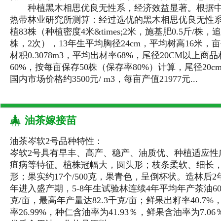
种植黑木相思优良无性系，经济效益显著。根据中
热带林业研究所测算：经过选优的黑木相思优良无性
植83株（种植密度4米&times;2米，施基肥0.5斤/株，追肥
株，2次），13年生平均胸径24cm，平均树高16米，
材积0.3078m3，平均出材率68%，尾径20CM以上商
60%，按每亩保存50株（保存率80%）计算，尾径20c
国内市场价格约3500元/ m3，每亩产值21977元...
油茶嫁接苗
油茶岑软2号品种特性：
岑软2号具有早丰、高产、稳产、油质优、种植适应性
疽病等特征。植株冠幅大，圆头形；枝条柔软、细长
形；果实约17个/500克，果青色，呈倒杯状。造林后2
年进入盛产期，5-8年生试验林连续4年平均年产茶油60-6
克/亩，最高年产量达82.3千克/亩；鲜果出籽率40.7
率26.99%，种仁含油率为41.93％，鲜果含油率为7.0