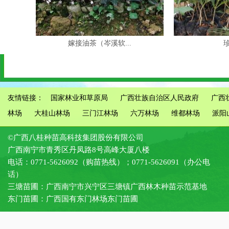
嫁接油茶（岑溪软...
友情链接：
国家林业和草原局
广西壮族自治区人民政府
广西
林场
大桂山林场
三门江林场
六万林场
维都林场
派阳
©广西八桂种苗高科技集团股份有限公司
广西南宁市青秀区丹凤路8号高峰大厦八楼
电话：0771-5626092（购苗热线）；0771-5626091（办公电
话）
三塘苗圃：广西南宁市兴宁区三塘镇广西林木种苗示范基地
东门苗圃：广西国有东门林场东门苗圃