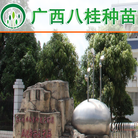
龚勇明到八桂种苗集团调研