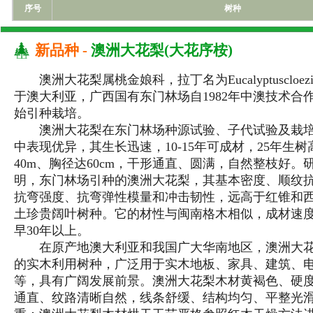
序号
树种
新品种 -
澳洲大花梨(大花序桉)
澳洲大花梨属桃金娘科，拉丁名为Eucalyptuscloezi
于澳大利亚，广西国有东门林场自1982年中澳技术合
始引种栽培。
澳洲大花梨在东门林场种源试验、子代试验及栽培
中表现优异，其生长迅速，10-15年可成材，25年生树高
40m、胸径达60cm，干形通直、圆满，自然整枝好。
明，东门林场引种的澳洲大花梨，其基本密度、顺纹
抗弯强度、抗弯弹性模量和冲击韧性，远高于红锥和
土珍贵阔叶树种。它的材性与闽南格木相似，成材速
早30年以上。
在原产地澳大利亚和我国广大华南地区，澳洲大花
的实木利用树种，广泛用于实木地板、家具、建筑、
等，具有广阔发展前景。澳洲大花梨木材黄褐色、硬
通直、纹路清晰自然，线条舒缓、结构均匀、平整光