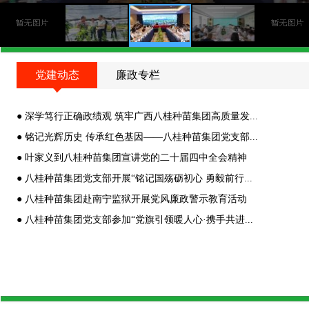
党建动态
廉政专栏
●
深学笃行正确政绩观 筑牢广西八桂种苗集团高质量发...
●
铭记光辉历史 传承红色基因——八桂种苗集团党支部...
●
叶家义到八桂种苗集团宣讲党的二十届四中全会精神
●
八桂种苗集团党支部开展“铭记国殇砺初心 勇毅前行...
●
八桂种苗集团赴南宁监狱开展党风廉政警示教育活动
八桂种苗集团获批调入新三板创新层，迈向发展新征程
●
八桂种苗集团党支部参加“党旗引领暖人心·携手共进...