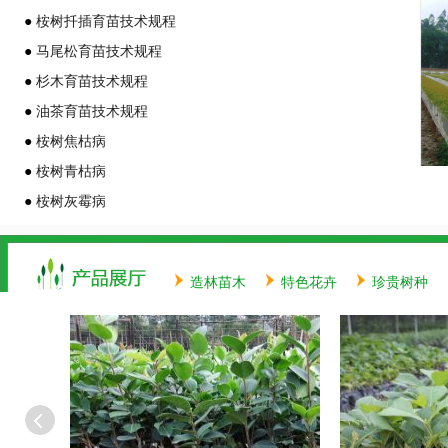
●
桉树扦插育苗技术规程
●
马尾松育苗技术规程
●
杉木育苗技术规程
●
油茶育苗技术规程
●
桉树焦枯病
●
桉树青枯病
●
桉树灰霉病
造林苗木
特色花卉
珍贵树种