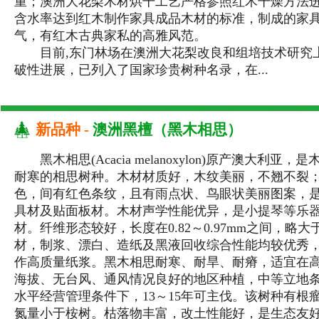
重；澳洲大花梨木材烘干工艺严格参照红木干燥方法
含水率达到红木制作家具成品木材的标准，制成的家
气，有红木古典家私的高雅风范。
目前,东门林场在澳洲大花梨改良和组培技术研究
破性进展，已列入了国家珍贵树种名录，在...
新品种 -
澳洲黑檀（黑木相思）
黑木相思(Acacia melanoxylon)原产澳大利亚，
耐寒的相思树种。木材材质好，木纹美丽，不翘不裂
色，间有红色条纹，且有雨点状、鸟眼状美丽图案，
具材及贴面板材。木材声学性能优异，是小提琴等乐
材。纤维形态较好，长度在0.82～0.97mm之间，略大
材，制浆、漂白、造纸及黑液回收综合性能均较优秀
作高质量纸浆。黑木相思耐寒、耐旱、耐瘠，适宜在
海拔、无台风、通风情况良好的地区种植，中等立地
水平经营管理条件下，13～15年可主伐。该树种有根
氮量小于桉树。枯落物丰富，改土性能好，是生态友