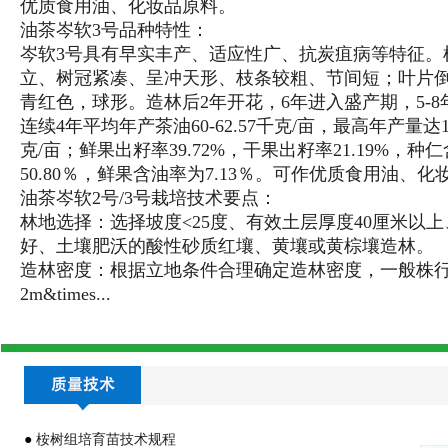
优质食用油、化妆品原料。
油茶岑软3号品种特性：
岑软3号具有早实丰产、适应性广、抗炭疽病等特征。
立、树冠紧凑、呈冲天形、枝条较粗、节间短；叶片
青红色，球形。造林后2年开花，6年进入盛产期，5-8
连续4年平均年产茶油60-62.57千克/亩，最高年产量达14
克/亩；鲜果出籽率39.72%，干果出籽率21.19%，种
50.80％，鲜果含油率为7.13％。可作优质食用油、
油茶岑软2号/3号栽培技术要点：
林地选择：选择坡度<25度、有效土层厚度40厘米以
好、土壤肥沃的酸性砂质红壤、黄壤或黄棕壤造林。
造林密度：根据立地条件合理确定造林密度，一般株
2m&times...
●
桉树组培育苗技术规程